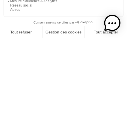
Noël, ses paysages enneigés, ses lumières dans le froid de
l’hiver, les bougies et plats prompts à réchauffer… Belle
vision depuis la métropole ! La fin d’année à
la Réunion
a
un tout autre visage. Imaginez plutôt les soirées sur la
plage, la chaleur au cœur de l’été, les fruits tropicaux à
pleine maturité et les Flamboyants en pleine floraison
pour toile de fond. Une tout autre manière de passer
Noël et le Jour de l’An
, tout autant empreinte de
traditions. Nous vous en faisons découvrir quelques-
unes.