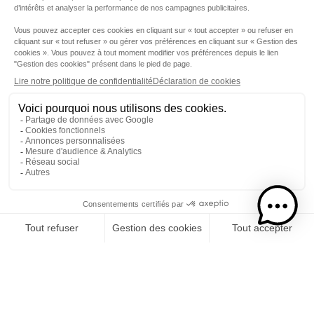
Sitemap
Protection des données
S'INSCRIRE À LA
NEWSLETTER
© 2026. isautier
l'abus d'alcool est dangereux pour la santé, à consommer avec
modération
This site is protected by reCAPTCHA and the Google
Privacy Policy
and
Terms of Service
apply.
Avec le soutien financier de l'UE, FEADER, Département de la Réunion,
Région Réunion.