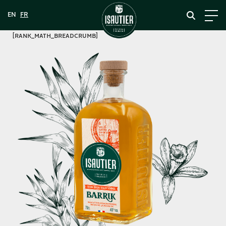
[rank_math_breadcrumb]