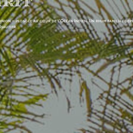
irit
union – plongée au cœur de l’Océan Indien. Un rhum familial dep
Isautier.