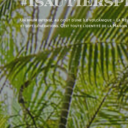
#IsautierSp
Un rhum intense, au goût d’une île volcanique – La Ré
et sept générations. C’est toute l’identité de la Maison 