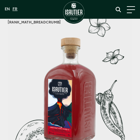
[rank_math_breadcrumb]