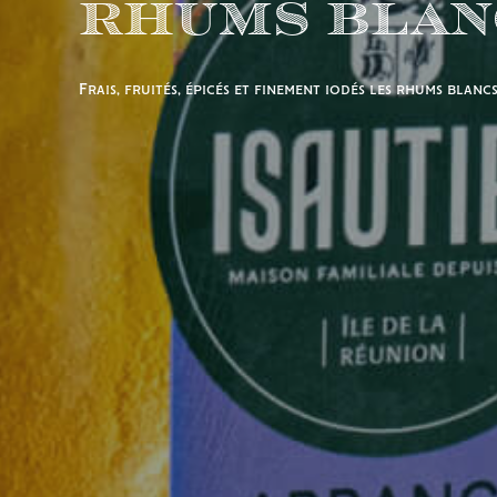
Rhums Blan
Frais, fruités, épicés et finement iodés les rhums blanc