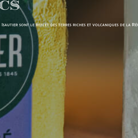
cs
s Isautier sont le reflet des terres riches et volcaniques de la R