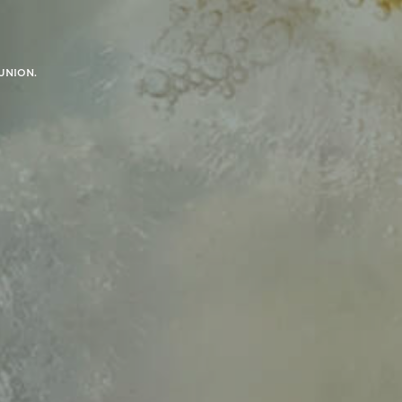
éunion.