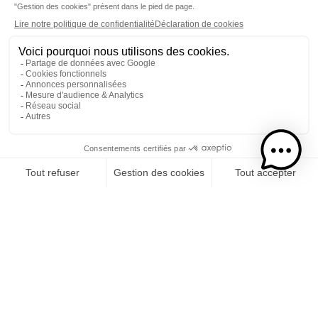
tous
arhumatiks
arrangés
douceurs d'arrangé
rhums ambrés
rhums blancs
rhums vieux