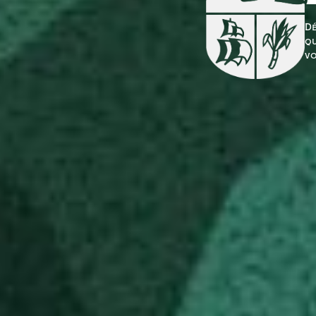
Dé
qu
vo