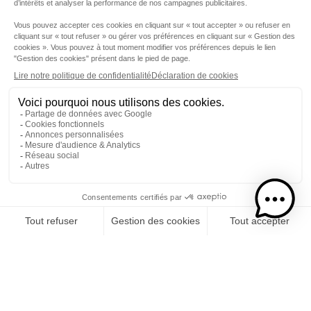
Etape 1
Je choisis mon rhums
CATÉGORIE
RHUMS
SPIRITUEUX