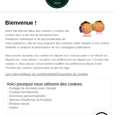
VISITER LA SAGA DU RHUM
Gérer mes cookies
Mentions légales
Cookies
Sitemap
Protection des données
S'INSCRIRE À LA
NEWSLETTER
© 2026. isautier
l'abus d'alcool est dangereux pour la santé, à consommer avec
modération
This site is protected by reCAPTCHA and the Google
Privacy Policy
and
Terms of Service
apply.