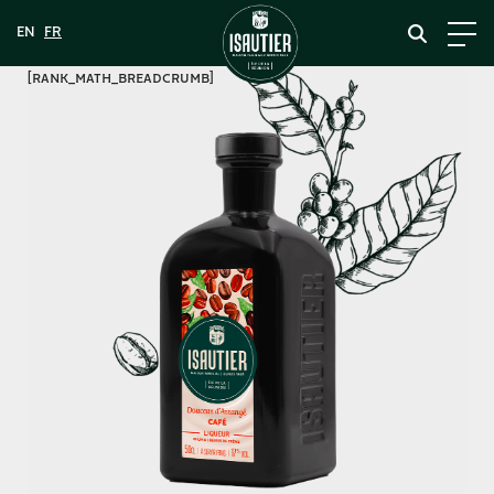
[rank_math_breadcrumb]