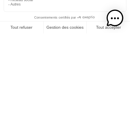
Etape 1
Je choisis mon rhums
CATÉGORIE
RHUMS
SPIRITUEUX
COCKTAILS PRÊT-À-BOIRE
LIQUEUR DE CRÈME
Etape 2
Je choisis mon usage
CONSOMMATION