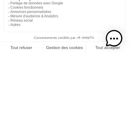
tous
arhumatiks
arrangés
douceurs d'arrangé
rhums ambrés
rhums blancs
rhums vieux