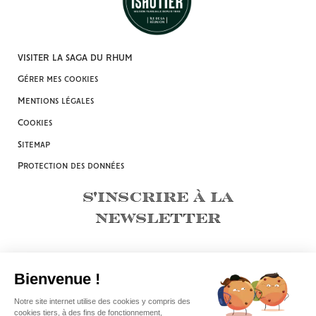
VISITER LA SAGA DU RHUM
Gérer mes cookies
Mentions légales
Cookies
Sitemap
Protection des données
S'INSCRIRE À LA
NEWSLETTER
© 2026. isautier
l'abus d'alcool est dangereux pour la santé, à consommer avec
modération
This site is protected by reCAPTCHA and the Google
Privacy Policy
and
Terms of Service
apply.