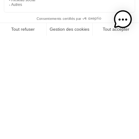
Etape 1
Je choisis mon rhums
CATÉGORIE
RHUMS
SPIRITUEUX
COCKTAILS PRÊT-À-BOIRE
LIQUEUR DE CRÈME
Etape 2
Je choisis mon usage
CONSOMMATION