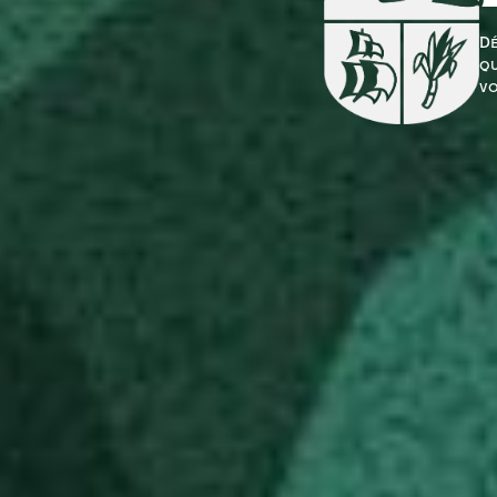
Dé
qu
vo