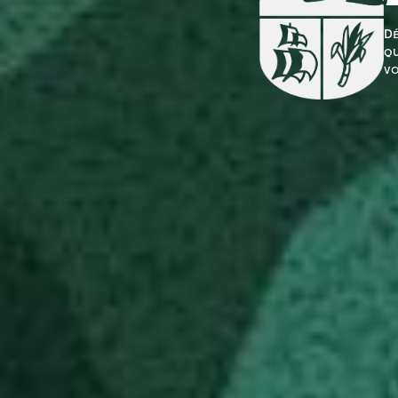
Dé
qu
vo