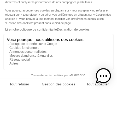
Etape 1
Je choisis mon rhums
CATÉGORIE
RHUMS
SPIRITUEUX