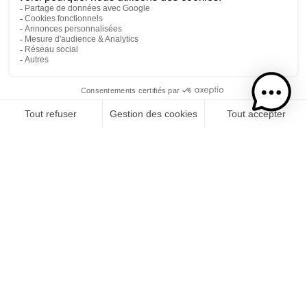
Etape 1
Je choisis mon rhums
CATÉGORIE
RHUMS
SPIRITUEUX
COCKTAILS PRÊT-À-BOIRE
LIQUEUR DE CRÈME
Etape 2
Je choisis mon usage