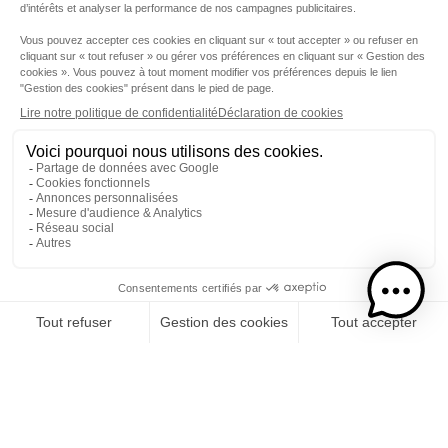
Etape 1
Je choisis mon rhums
CATÉGORIE
RHUMS
SPIRITUEUX