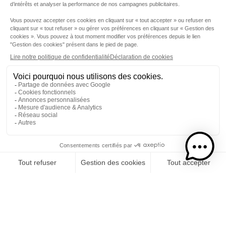
Etape 1
Je choisis mon rhums
CATÉGORIE
RHUMS
SPIRITUEUX