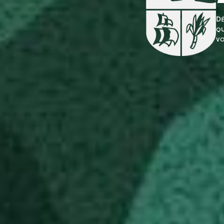
Dé
qu
vo