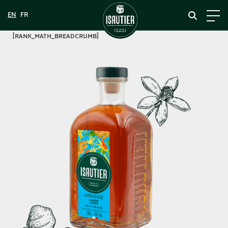
[rank_math_breadcrumb]