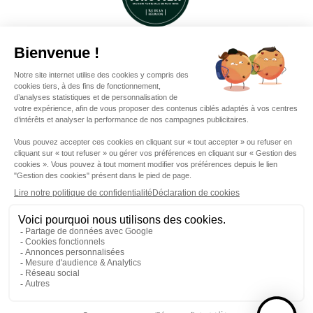
Legal notice
Gérer mes cookies
Cookies
Sitemap
Privacy Policy
VISITER LA SAGA DU RHUM
SUBSCRIBE TO OUR
NEWSLETTER
© 2026. isautier
Enjoy Isautier responsibly
This site is protected by reCAPTCHA and the Google
Privacy Policy
and
Terms of Service
apply.