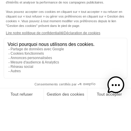
Etape 1
Je choisis mon rhums
CATÉGORIE
RHUMS
SPIRITUEUX