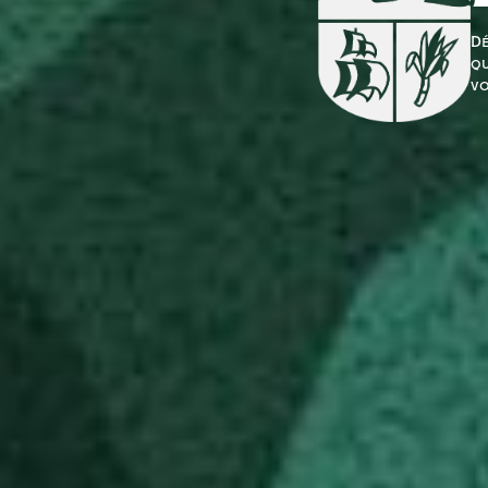
Dé
qu
vo