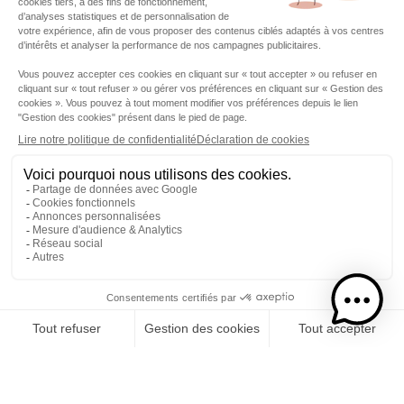
Etape 1
Je choisis mon rhums
CATÉGORIE