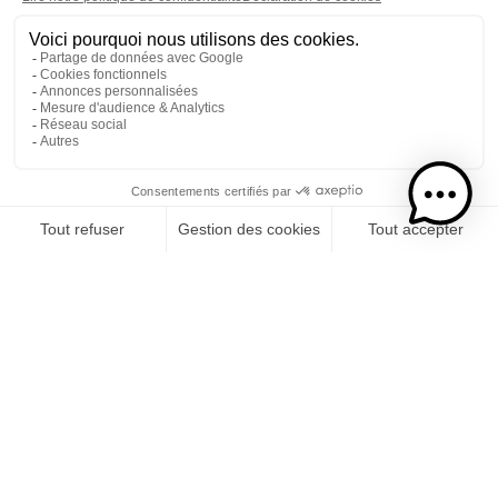
Etape 1
Je choisis mon rhums
CATÉGORIE
RHUMS
SPIRITUEUX
COCKTAILS PRÊT-À-BOIRE
LIQUEUR DE CRÈME