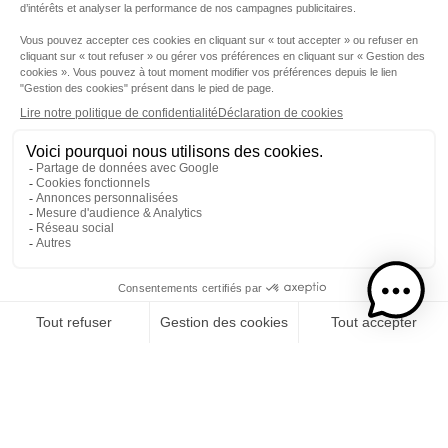
Etape 1
Je choisis mon rhums
CATÉGORIE
RHUMS
SPIRITUEUX