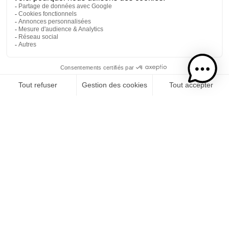
Etape 1
Je choisis mon rhums
CATÉGORIE
RHUMS
SPIRITUEUX
COCKTAILS PRÊT-À-BOIRE
LIQUEUR DE CRÈME
Etape 2
Je choisis mon usage