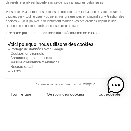
Etape 1
Je choisis mon rhums
CATÉGORIE
RHUMS
SPIRITUEUX