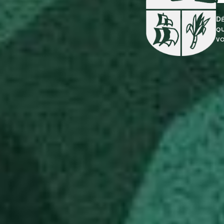
Dé
qu
vo