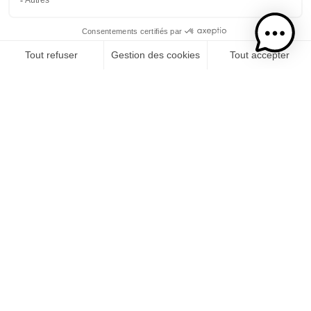
Etape 1
Je choisis mon rhums
CATÉGORIE
RHUMS
SPIRITUEUX
COCKTAILS PRÊT-À-BOIRE
LIQUEUR DE CRÈME
Etape 2
Je choisis mon usage
CONSOMMATION